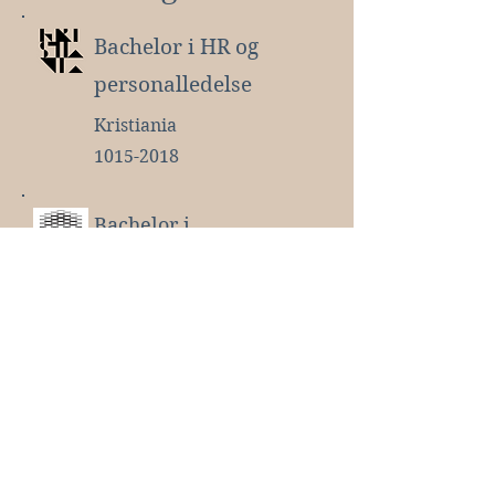
Bachelor i HR og
personalledelse
Kristiania
1015-2018
Bachelor i
Førskolelærerutdanning
Høgskolen i Oslo
og Akershus
2011-2014