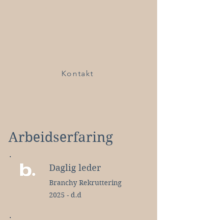
tomerik@branchy.no
Mobil
920 88 686
Kontakt
Arbeidserfaring
Daglig leder
Branchy Rekruttering
2025 - d.d